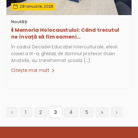
28 Ianuarie, 2026
Noutăți
🕯️ Memoria Holocaustului: Când trecutul
ne învață să fim oameni…
În cadrul Decadei Educației Interculturale, elevii
clasei a IX-a, ghidați de domnul profesor Guler
Anatolie, au transformat școala […]
Citește mai mult
(current)
1
2
3
4
5