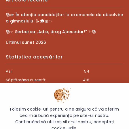
📚✏️ În atenția candidaților la examenele de absolvire
a gimnaziului 📝🎓📖✨
📚✨ Serbarea „Adio, drag Abecedar!” ✨📚
Ultimul sunet 2026
Statistica accesărilor
Azi:
54
Săptămâna curentă:
418
Luna curentă:
456
Anul curent:
27374
Folosim cookie-uri pentru a ne asigura că vă oferim
cea mai bună experiență pe site-ul nostru.
Continuând să utilizați site-ul nostru, acceptați
© 2026 Gimnaziul „Ion Creangă”, s. Teleșeu, r. Orhei - Toate
cookie-urile.