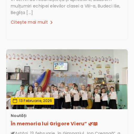
mulțumiri echipei elevilor clasei a VIII-a, Budeci Ilie,
Beglița […]
Citește mai mult
13 Februarie, 2026
Noutăți
În memoria lui Grigore Vieru” 🌿📖
🕊️Astăzi, 13 februarie, în Gimnaziul „Ion Creangă”, a