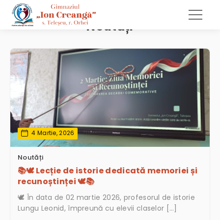
Noutăți
4 Martie, 2026
Noutăți
📚🕊️ Lecție de istorie dedicată memoriei și
recunoștinței 🕊️📚
🕊️ În data de 02 martie 2026, profesorul de istorie
Lungu Leonid, împreună cu elevii claselor […]