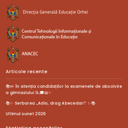
Articole recente
📚✏️ În atenția candidaților la examenele de absolvire
a gimnaziului 📝🎓📖✨
📚✨ Serbarea „Adio, drag Abecedar!” ✨📚
Ultimul sunet 2026