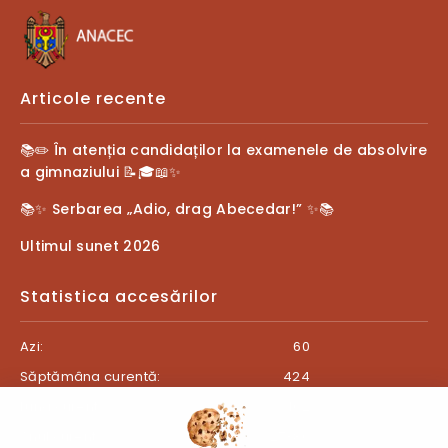
Articole recente
📚✏️ În atenția candidaților la examenele de absolvire
a gimnaziului 📝🎓📖✨
📚✨ Serbarea „Adio, drag Abecedar!” ✨📚
Ultimul sunet 2026
Statistica accesărilor
Azi:
60
Săptămâna curentă:
424
Luna curentă:
462
Anul curent:
27380