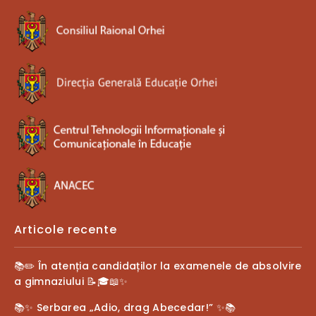
Articole recente
📚✏️ În atenția candidaților la examenele de absolvire
a gimnaziului 📝🎓📖✨
📚✨ Serbarea „Adio, drag Abecedar!” ✨📚