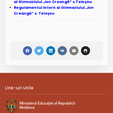
al Gimnaziului „Ion Creangă” s.Teleșeu
Regulamentul intern al Gimnaziului „Ion
Creangă” s. Teleșeu
Link-uri Utile