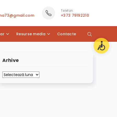
Telefon:
ana73@gmail.com
+373 79192210
lar
Resurse media
Contacte
Arhive
Arhive