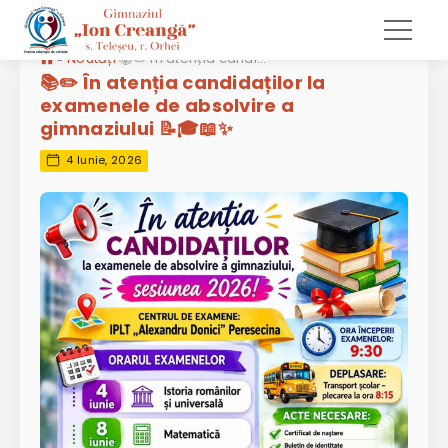
»
Noutăți
📚✏️ În atenția candidaților la examenele de absolvire a gimnaziului 📝🎓📖✨
📚✏️ În atenția candidaților la
examenele de absolvire a
gimnaziului 📝🎓📖✨
4 Iunie, 2026