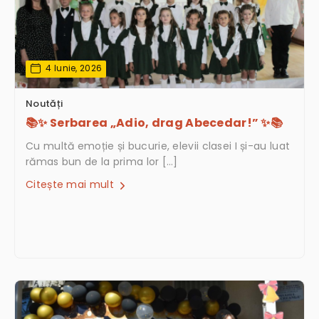
4 Iunie, 2026
Noutăți
📚✨ Serbarea „Adio, drag Abecedar!” ✨📚
Cu multă emoție și bucurie, elevii clasei I și-au luat
rămas bun de la prima lor […]
Citește mai mult