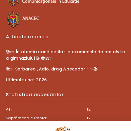
Articole recente
📚✏️ În atenția candidaților la examenele de absolvire
a gimnaziului 📝🎓📖✨
📚✨ Serbarea „Adio, drag Abecedar!” ✨📚
Ultimul sunet 2026
Statistica accesărilor
Azi:
12
Săptămâna curentă:
12
Luna curentă:
546