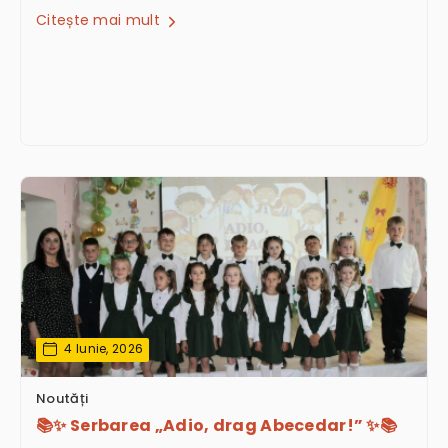
Citește mai mult
4 Iunie, 2026
Noutăți
📚✨ Serbarea „Adio, drag Abecedar!” ✨📚