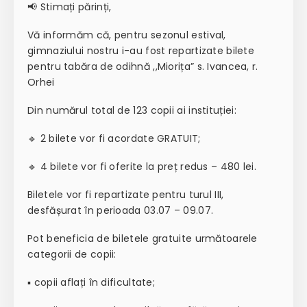
📢 Stimați părinți,
Vă informăm că, pentru sezonul estival,
gimnaziului nostru i-au fost repartizate bilete
pentru tabăra de odihnă ,,Miorița” s. Ivancea, r.
Orhei
Din numărul total de 123 copii ai instituției:
🔹 2 bilete vor fi acordate GRATUIT;
🔹 4 bilete vor fi oferite la preț redus – 480 lei.
Biletele vor fi repartizate pentru turul III,
desfășurat în perioada 03.07 – 09.07.
Pot beneficia de biletele gratuite următoarele
categorii de copii:
▪️ copii aflați în dificultate;