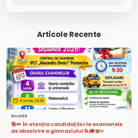
Articole Recente
4 Iunie, 2026
Noutăți
📚✏️ În atenția candidaților la examenele
de absolvire a gimnaziului 📝🎓📖✨