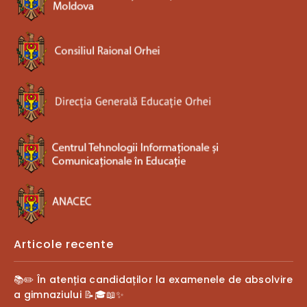
Articole recente
📚✏️ În atenția candidaților la examenele de absolvire
a gimnaziului 📝🎓📖✨