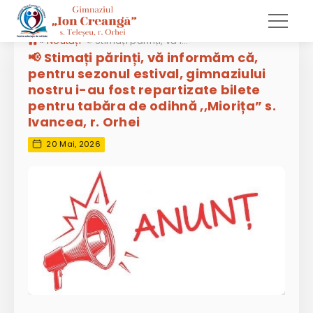
»
Noutăți
📢 Stimați părinți, vă informăm că, pentru sezonul estival, gimnaziului nostru i-au fost repartizate bilete pentru tabăra de odihnă ,,Miorița” s. Ivancea, r. Orhei
📢 Stimați părinți, vă informăm că,
pentru sezonul estival, gimnaziului
nostru i-au fost repartizate bilete
pentru tabăra de odihnă ,,Miorița” s.
Ivancea, r. Orhei
20 Mai, 2026