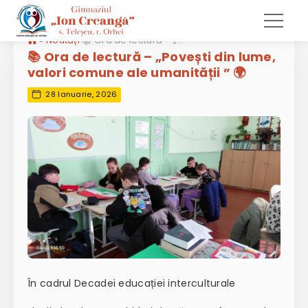
»
Noutăți
📚 Ora de lectură – „Povești din lume, valori comune ale umanității ” 🌍
📚 Ora de lectură – „Povești din lume,
valori comune ale umanității ” 🌍
28 Ianuarie, 2026
În cadrul Decadei educației interculturale