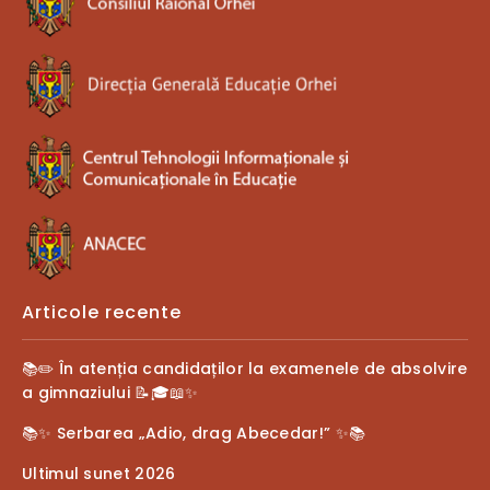
Articole recente
📚✏️ În atenția candidaților la examenele de absolvire
a gimnaziului 📝🎓📖✨
📚✨ Serbarea „Adio, drag Abecedar!” ✨📚
Ultimul sunet 2026