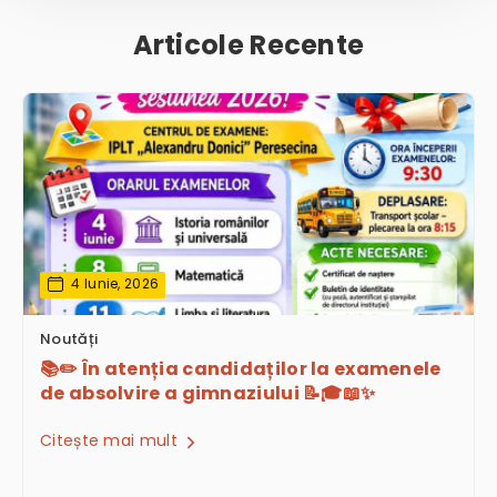
Articole Recente
4 Iunie, 2026
Noutăți
📚✏️ În atenția candidaților la examenele
de absolvire a gimnaziului 📝🎓📖✨
Citește mai mult