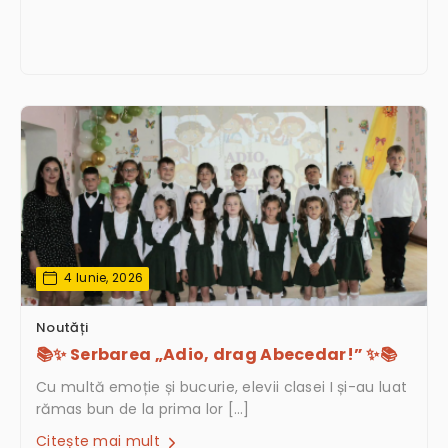
4 Iunie, 2026
Noutăți
📚✨ Serbarea „Adio, drag Abecedar!” ✨📚
Cu multă emoție și bucurie, elevii clasei I și-au luat
rămas bun de la prima lor […]
Citește mai mult