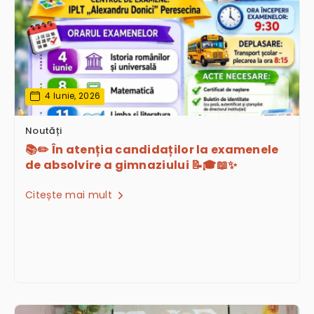
4 Iunie, 2026
Noutăți
📚✏️ În atenția candidaților la examenele
de absolvire a gimnaziului 📝🎓📖✨
Citește mai mult