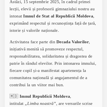
Astăzi, 15 septembrie 2025, în cadrul primei
lecții, elevii și profesorii gimnaziului nostru au
intonat
Imnul de Stat al Republicii Moldova
,
exprimând respectul și recunoștința față de țară,
istorie și valorile naționale.
Activitatea face parte din
Decada Valorilor
,
inițiativă menită să promoveze respectul,
responsabilitatea, solidaritatea și dragostea de
patrie în rândul elevilor. Prin intonarea imnului,
fiecare copil și-a manifestat apartenența la
comunitatea națională și angajamentul de a
contribui la un viitor mai bun.
🇲🇩
Imnul Republicii Moldova
,
intitulat
„Limba noastră”
, are versurile scrise