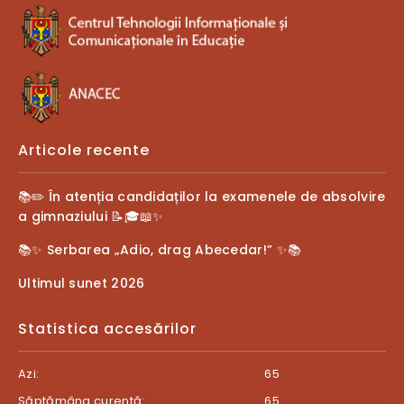
Articole recente
📚✏️ În atenția candidaților la examenele de absolvire
a gimnaziului 📝🎓📖✨
📚✨ Serbarea „Adio, drag Abecedar!” ✨📚
Ultimul sunet 2026
Statistica accesărilor
Azi:
65
Săptămâna curentă:
65