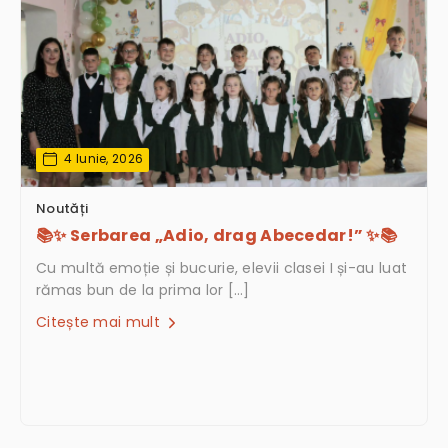
4 Iunie, 2026
Noutăți
📚✨ Serbarea „Adio, drag Abecedar!” ✨📚
Cu multă emoție și bucurie, elevii clasei I și-au luat
rămas bun de la prima lor […]
Citește mai mult