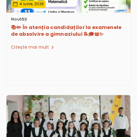
4 Iunie, 2026
Noutăți
📚✏️ În atenția candidaților la examenele
de absolvire a gimnaziului 📝🎓📖✨
Citește mai mult