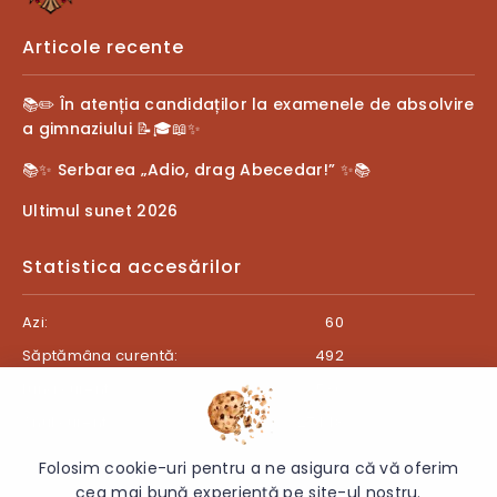
Articole recente
📚✏️ În atenția candidaților la examenele de absolvire
a gimnaziului 📝🎓📖✨
📚✨ Serbarea „Adio, drag Abecedar!” ✨📚
Ultimul sunet 2026
Statistica accesărilor
Azi:
60
Săptămâna curentă:
492
Luna curentă:
530
Anul curent:
27448
Folosim cookie-uri pentru a ne asigura că vă oferim
cea mai bună experiență pe site-ul nostru.