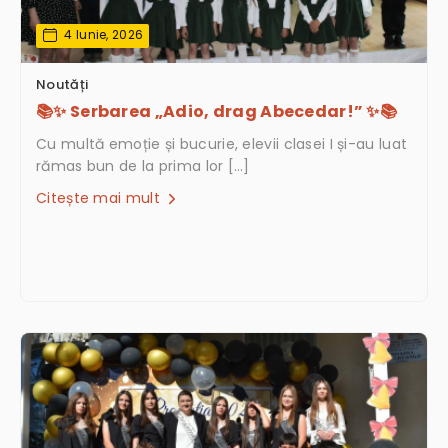
4 Iunie, 2026
Noutăți
📚✨ Serbarea „Adio, drag Abecedar!” ✨📚
Cu multă emoție și bucurie, elevii clasei I și-au luat
rămas bun de la prima lor […]
Citește mai mult