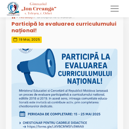
»
Noutăți
Participă la evaluarea curriculumului național!
Participă la evaluarea curriculumului
național!
19 Mai, 2025