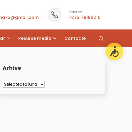
Telefon:
ana73@gmail.com
+373 79192210
lar
Resurse media
Contacte
Arhive
Arhive