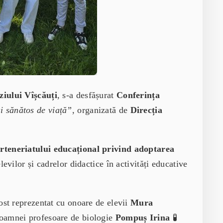
iului Vîșcăuți
, s-a desfășurat
Conferința
 sănătos de viață”
, organizată de
Direcția
teneriatului educațional privind adoptarea
levilor și cadrelor didactice în activități educative
st reprezentat cu onoare de elevii
Mura
oamnei profesoare de biologie
Pompuș Irina
🧪