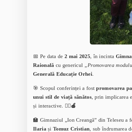
📅 Pe data de
2 mai 2025
, în incinta
Gimnaz
Raională
cu genericul
„Promovarea modului
Generală Educație Orhei
.
🎯 Scopul conferinței a fost
promovarea par
unui stil de viață sănătos
, prin implicarea e
și interactive.
🏃‍♀️🍎
🏫 Gimnaziul „Ion Creangă” din Teleseu a fo
Ilaria
și
Tomuz Cristian
, sub îndrumarea d