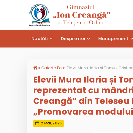
Noutăți
Despre noi
Management
»
Galerie Foto
Elevii Mura Ilaria și T
reprezentat cu mândri
Creangă” din Teleseu 
„Promovarea modului 
2 Mai, 2025