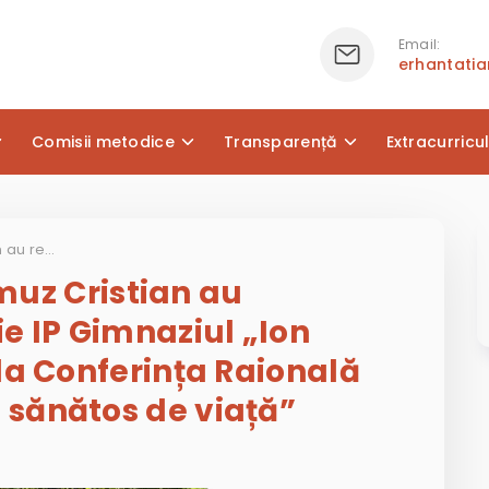
Email:
erhantati
Comisii metodice
Transparență
Extracurricu
Elevii Mura Ilaria și Tomuz Cristian au reprezentat cu mândrie IP Gimnaziul „Ion Creangă” din Teleseu la Conferința Raională „Promovarea modului sănătos de viață”
omuz Cristian au
e IP Gimnaziul „Ion
la Conferința Raională
sănătos de viață”