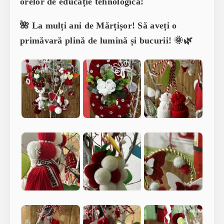
orelor de educație tehnologică!
🌺 La mulți ani de Mărțișor! Să aveți o
primăvară plină de lumină și bucurii! 🌞🌿