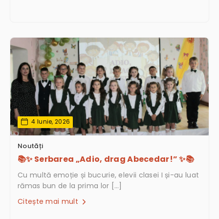
4 Iunie, 2026
Noutăți
📚✨ Serbarea „Adio, drag Abecedar!” ✨📚
Cu multă emoție și bucurie, elevii clasei I și-au luat
rămas bun de la prima lor […]
Citește mai mult