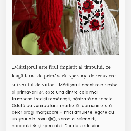
„Mărțișorul este firul împletit al timpului, ce
leagă iarna de primăvară, speranța de renaștere
și trecutul de viitor.”
Mărțișorul, acest mic simbol
al primăverii 🌿, este una dintre cele mai
frumoase tradiții românești, păstrată de secole.
Odată cu venirea lunii martie 🌞, oamenii oferă
celor dragi mărțișoare – mici amulete legate cu
un șnur alb-roșu 🔴⚪, semn al reînnoirii,
norocului 🍀 și speranței. Dar de unde vine