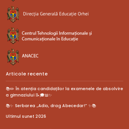
Articole recente
📚✏️ În atenția candidaților la examenele de absolvire
a gimnaziului 📝🎓📖✨
📚✨ Serbarea „Adio, drag Abecedar!” ✨📚
Ultimul sunet 2026