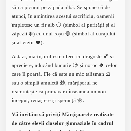
său a picurat pe zăpada albă. Se spune că de
atunci, în amintirea acestui sacrificiu, oamenii
împletesc un fir alb ⚪ (simbol al purității și al
zăpezii ❄️) cu unul roșu 🔴 (simbol al curajului
și al vieții ❤️).
Astăzi, mărțișorul este oferit cu dragoste 💕 și
apreciere, aducând bucurie 😊 și noroc 🍀 celor
care îl poartă. Fie că este un mic talisman 🔮
sau o simplă amuletă 🎁, mărțișorul ne
reamintește că primăvara înseamnă un nou
început, renaștere și speranță 🌼.
Vă invităm să priviți Mărțișoarele realizate
de către elevii claselor gimnaziale în cadrul