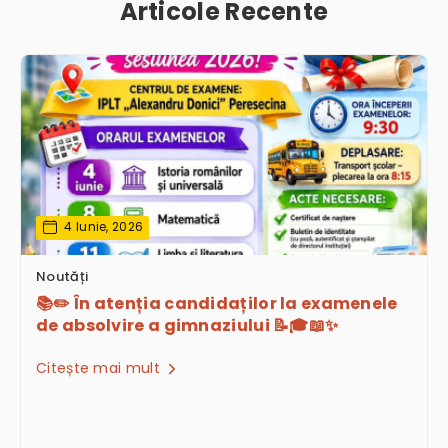
Articole Recente
4 Iunie, 2026
Noutăți
📚✏️ În atenția candidaților la examenele
de absolvire a gimnaziului 📝🎓📖✨
Citește mai mult