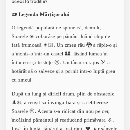
această tradiție?
📜 Legenda Mărțișorului
O legendă populară ne spune că, demult,
Soarele ☀️ coborâse pe pământ luând chip de
fată frumoasă 👩🏻. Un zmeu rău 🐉 a răpit-o și
a închis-o într-un castel 🏰, lăsând lumea în
întuneric și tristețe 😢. Un tânăr curajos 🏹 a
hotărât să o salveze și a pornit într-o luptă grea
cu zmeul.
După un lung și dificil drum, plin de obstacole
🌲❄️, a reușit să învingă fiara și să elibereze
Soarele 🌞. Acesta s-a ridicat din nou pe cer,
încălzind pământul și readucând primăvara 🌷.
Însă, în luptă, tânărul a fost rănit 💔, iar sângele