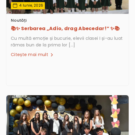
4 Iunie, 2026
Noutăți
📚✨ Serbarea „Adio, drag Abecedar!” ✨📚
Cu multă emoție și bucurie, elevii clasei I și-au luat
rămas bun de la prima lor […]
Citește mai mult