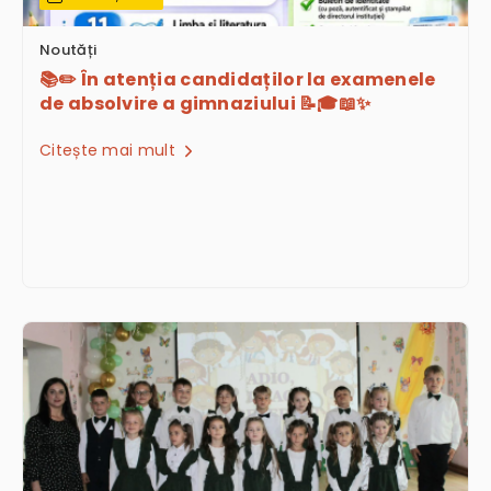
Noutăți
📚✏️ În atenția candidaților la examenele
de absolvire a gimnaziului 📝🎓📖✨
Citește mai mult