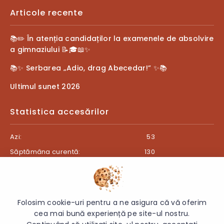
Articole recente
📚✏️ În atenția candidaților la examenele de absolvire
a gimnaziului 📝🎓📖✨
📚✨ Serbarea „Adio, drag Abecedar!” ✨📚
Ultimul sunet 2026
Statistica accesărilor
Azi:
53
Săptămâna curentă:
130
Luna curentă:
664
Anul curent:
27582
Folosim cookie-uri pentru a ne asigura că vă oferim
cea mai bună experiență pe site-ul nostru.