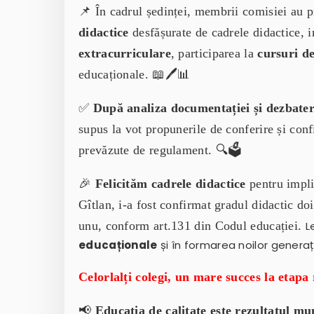
📌 În cadrul ședinței, membrii comisiei au 
didactice
desfășurate de cadrele didactice, 
extracurriculare
, participarea la
cursuri d
educaționale. 📖🖊️📊
✅
După analiza documentației și dezbater
supus la vot propunerile de conferire și con
prevăzute de regulament. 🔍🗳️
🎉
Felicităm cadrele didactice
pentru impli
Gîtlan, i-a fost confirmat gradul didactic do
unu, conform art.131 din Codul educației.
L
educaționale
și în formarea noilor generații
Celorlalți colegi, un mare succes la etapa 
📢
Educația de calitate este rezultatul mun