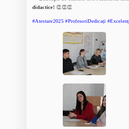
didactice!
👏👏👏
#Atestare2025 #ProfesoriDedicați #Excelenț