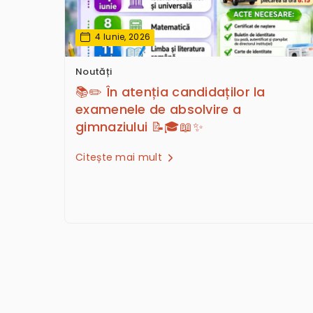
4 Iunie, 2026
Noutăți
📚✏️ În atenția candidaților la
examenele de absolvire a
gimnaziului 📝🎓📖✨
Citește mai mult