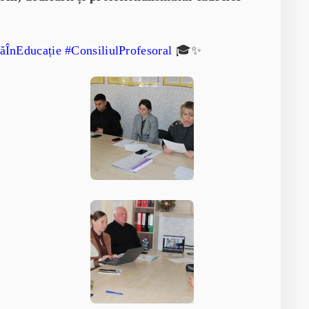
ăÎnEducație #ConsiliulProfesoral
🎓✨