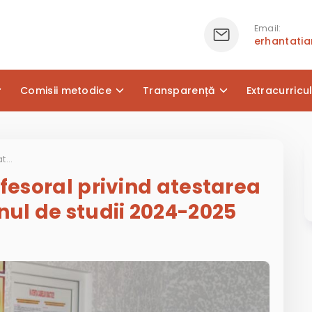
Email:
erhantati
Comisii metodice
Transparență
Extracurricu
Ședința Consiliului Profesoral privind atestarea cadrelor didactice – anul de studii 2024-2025
ofesoral privind atestarea
nul de studii 2024-2025