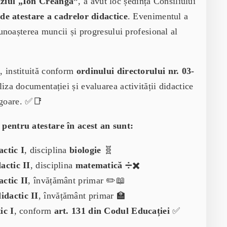
ziul „Ion Creangă”
, a avut loc ședința Consiliului
de atestare a cadrelor didactice
. Evenimentul a
noașterea muncii și progresului profesional al
e
, instituită conform
ordinului directorului nr. 03-
liza documentației și evaluarea activității didactice
igoare. ✅📑
pentru atestare în acest an sunt:
actic I
, disciplina
biologie
🧬
actic II
, disciplina
matematică
➗✖️
actic II
, învățământ primar ✏️📖
idactic II
, învățământ primar 🏫
ic I
, conform
art. 131 din Codul Educației
✅