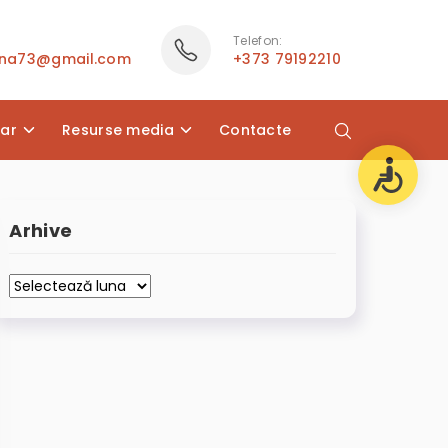
Telefon:
ana73@gmail.com
+373 79192210
lar
Resurse media
Contacte
Arhive
Arhive