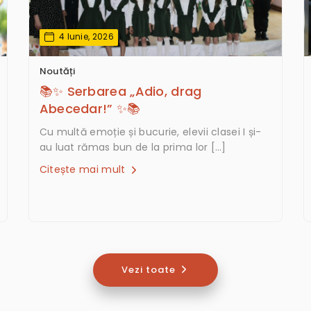
4 Iunie, 2026
Noutăți
📚✨ Serbarea „Adio, drag
Abecedar!” ✨📚
Cu multă emoție și bucurie, elevii clasei I și-
au luat rămas bun de la prima lor […]
Citește mai mult
Vezi toate