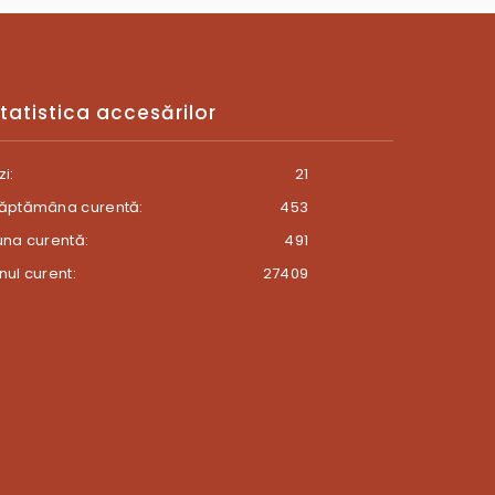
tatistica accesărilor
zi:
21
ăptămâna curentă:
453
una curentă:
491
nul curent:
27409