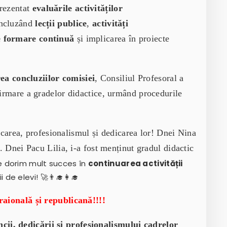
prezentat
evaluările activităților
incluzând
lecții publice
,
activități
e formare continuă
și implicarea în proiecte
ea concluziilor comisiei
, Consiliul Profesoral a
firmare a gradelor didactice, urmând procedurile
carea, profesionalismul și dedicarea lor! Dnei Nina
i. Dnei Pacu Lilia, i-a fost menținut gradul didactic
e dorim mult succes în
continuarea activității
 de elevi! 🚀👨‍🎓👩‍🎓
raională și republicană!!!!
cii, dedicării și profesionalismului cadrelor