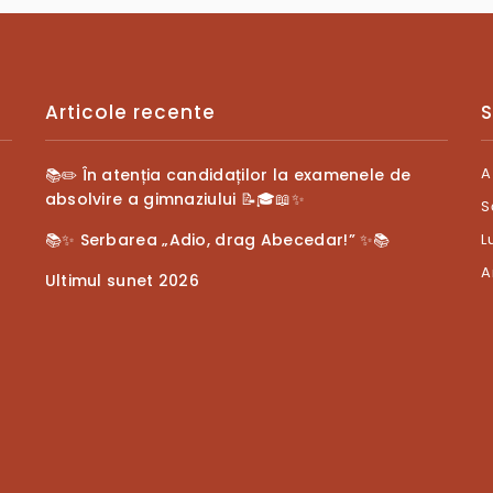
Articole recente
S
A
📚✏️ În atenția candidaților la examenele de
absolvire a gimnaziului 📝🎓📖✨
S
📚✨ Serbarea „Adio, drag Abecedar!” ✨📚
L
A
Ultimul sunet 2026