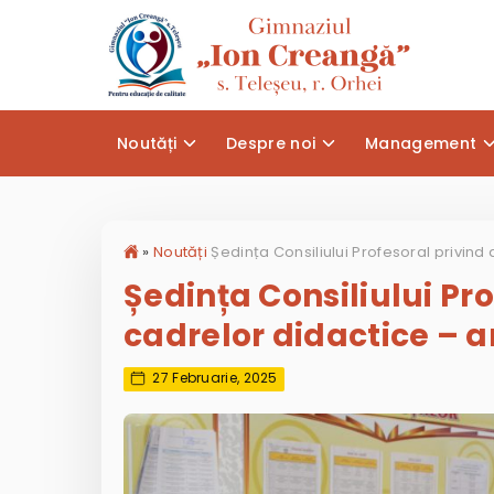
Noutăți
Despre noi
Management
»
Noutăți
Ședința Consiliului Pr
cadrelor didactice – a
27 Februarie, 2025