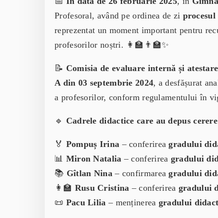
📅
În data de 26 februarie 2025
, în
Gimna
Profesoral, având pe ordinea de zi
procesul 
reprezentat un moment important pentru recu
profesorilor noștri. 👩‍🏫👨‍🏫✨
📝
Comisia de evaluare internă și atestar
A din 03 septembrie 2024
, a desfășurat ana
a profesorilor, conform regulamentului în v
🔹
Cadrele didactice care au depus cerere 
🏅
Pompuș Irina
– conferirea
gradului did
📊
Miron Natalia
– conferirea
gradului did
📚
Gîtlan Nina
– confirmarea
gradului did
👩‍🏫
Rusu Cristina
– conferirea
gradului d
📜
Pacu Lilia
– menținerea
gradului didact