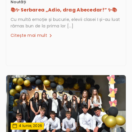
Noutăți
📚✨ Serbarea „Adio, drag Abecedar!” ✨📚
Cu multă emoție și bucurie, elevii clasei I și-au luat
rămas bun de la prima lor […]
Citește mai mult
4 Iunie, 2026