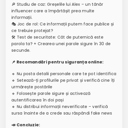
🔎 Studiu de caz: Greșelile lui Alex – un tânăr
influencer care a împărtășit prea multe
informații.
🎭 Joc de rol: Ce informații putem face publice și
ce trebuie protejat?
🛠 Test de securitate: Cât de puternică este
parola ta? + Crearea unei parole sigure în 30 de
secunde.
📌 Recomandări pentru siguranța online:
🔹 Nu posta detalii personale care te pot identifica
🔹 Setează-ți profilurile pe privat și verifică cine îți
urmărește postările
🔹 Folosește parole sigure și activează
autentificarea în doi pași
🔹 Nu distribui informații neverificate – verifică
sursa înainte de a crede sau răspândi fake news
📣 Concluzie: