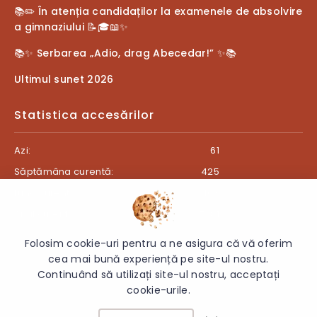
📚✏️ În atenția candidaților la examenele de absolvire
a gimnaziului 📝🎓📖✨
📚✨ Serbarea „Adio, drag Abecedar!” ✨📚
Ultimul sunet 2026
Statistica accesărilor
Azi:
61
Săptămâna curentă:
425
Luna curentă:
463
Anul curent:
27381
Folosim cookie-uri pentru a ne asigura că vă oferim
cea mai bună experiență pe site-ul nostru.
Continuând să utilizați site-ul nostru, acceptați
© 2026 Gimnaziul „Ion Creangă”, s. Teleșeu, r. Orhei - Toate
cookie-urile.
drepturile rezervate.