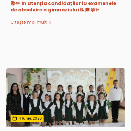
📚✏️ În atenția candidaților la examenele
de absolvire a gimnaziului 📝🎓📖✨
Citește mai mult
4 Iunie, 2026