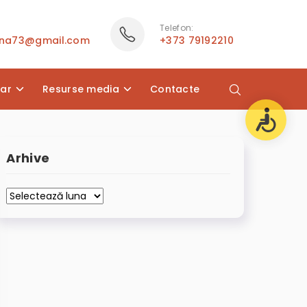
Telefon:
ana73@gmail.com
+373 79192210
lar
Resurse media
Contacte
Arhive
Arhive