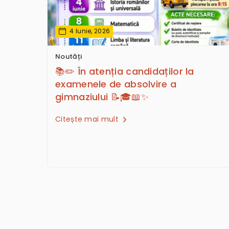
4 Iunie, 2026
Noutăți
📚✏️ În atenția candidaților la
examenele de absolvire a
gimnaziului 📝🎓📖✨
Citește mai mult