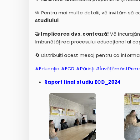
📂 Pentru mai multe detalii, vă invităm să c
studiului
.
🤝 Implicarea dvs. contează!
Vă încurajăm 
îmbunătățirea procesului educațional al copi
🔄 Distribuiți acest mesaj pentru ca informaț
#Educație #ECD #Părinți #ÎnvățământPrim
Raport final studiu ECD_2024