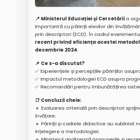
📍 Ministerul Educației și Cercetării
a orga
importantă cu părinții elevilor din învățăm
prin descriptori (ECD). În cadrul eveniment
recent privind eficiența acestei metodol
decembrie 2024
.
📌 Ce s-a discutat?
✅ Experiențele și percepțiile părinților asupr
✅ Impactul metodologiei ECD asupra progres
✅ Recomandări pentru îmbunătățirea sistem
📑 Concluzii cheie:
🔹 Evaluarea criterială prin descriptori sprij
învățare;
🔹 Părinții și cadrele didactice au sublinia
înțelegere a metodologiei;
🔹 Ministerul analizează propunerile și reco