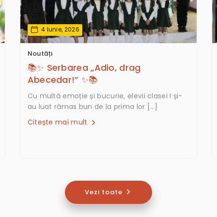
4 Iunie, 2026
Noutăți
📚✨ Serbarea „Adio, drag
Abecedar!” ✨📚
Cu multă emoție și bucurie, elevii clasei I și-
au luat rămas bun de la prima lor […]
Citește mai mult
Vezi toate