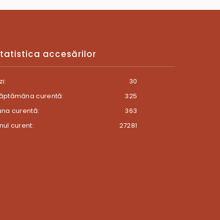
tatistica accesărilor
zi:
30
ăptămâna curentă:
325
una curentă:
363
nul curent:
27281