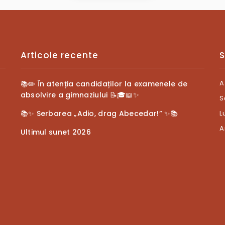
Articole recente
S
A
📚✏️ În atenția candidaților la examenele de
absolvire a gimnaziului 📝🎓📖✨
S
📚✨ Serbarea „Adio, drag Abecedar!” ✨📚
L
A
Ultimul sunet 2026