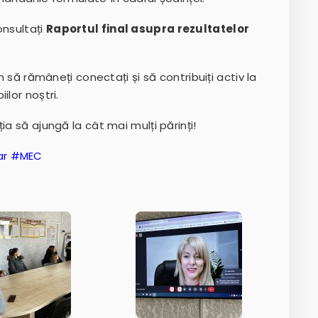
onsultați
Raportul final asupra rezultatelor
să rămâneți conectați și să contribuiți activ la
ilor noștri.
ia să ajungă la cât mai mulți părinți!
ar #MEC