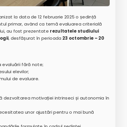
nizat la data de 12 februarie 2025 o ședință
ântul primar, având ca temă evaluarea criterială
ului, au fost prezentate
rezultatele studiului
ogii
, desfășurat în perioada
23 octombrie – 20
a evaluării fără note;
ului elevilor;
ului de evaluare.
ină dezvoltarea motivației intrinseci și autonomia în
t necesitatea unor ajustări pentru o mai bună
mandările formulate în cadrul ședinței.