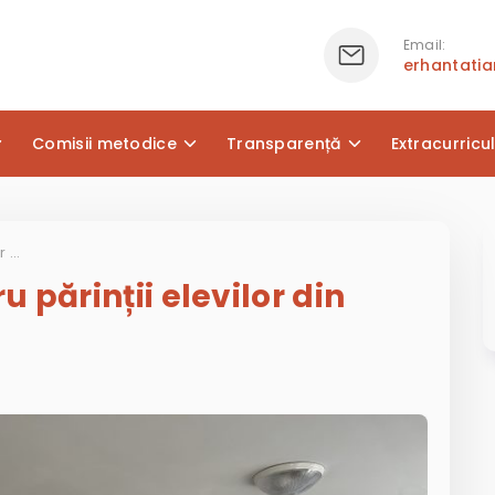
Email:
erhantati
Comisii metodice
Transparență
Extracurricu
Anunț important pentru părinții elevilor din clasele primare!
 părinții elevilor din