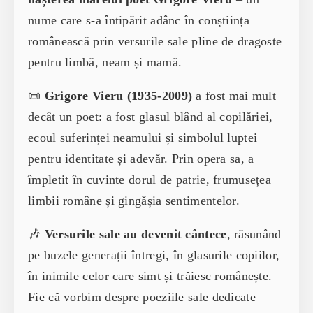
nume care s-a întipărit adânc în conștiința
românească prin versurile sale pline de dragoste
pentru limbă, neam și mamă.
📜
Grigore Vieru (1935-2009)
a fost mai mult
decât un poet: a fost glasul blând al copilăriei,
ecoul suferinței neamului și simbolul luptei
pentru identitate și adevăr. Prin opera sa, a
împletit în cuvinte dorul de patrie, frumusețea
limbii române și gingășia sentimentelor.
🎶
Versurile sale au devenit cântece
, răsunând
pe buzele generații întregi, în glasurile copiilor,
în inimile celor care simt și trăiesc românește.
Fie că vorbim despre poeziile sale dedicate