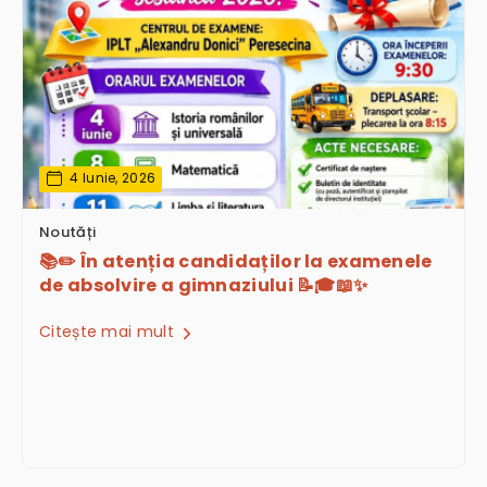
4 Iunie, 2026
Noutăți
📚✏️ În atenția candidaților la examenele
de absolvire a gimnaziului 📝🎓📖✨
Citește mai mult