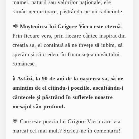
mamei, naturii sau valorilor naționale, ele
rămân nemuritoare, păstrându-ne vii rădăcinile.
📢
Moștenirea lui Grigore Vieru este eternă
.
Prin fiecare vers, prin fiecare cântec inspirat din
creația sa, el continuă să ne învețe să iubim, să
sperăm și să credem în frumusețea cuvântului
românesc.
🕯️
Astăzi, la 90 de ani de la nașterea sa, să ne
amintim de el citindu-i poeziile, ascultându-i
cântecele și păstrând în sufletele noastre
mesajul său profund.
💬 Care este poezia lui Grigore Vieru care v-a
marcat cel mai mult? Scrieți-ne în comentarii!