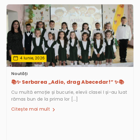
4 Iunie, 2026
Noutăți
📚✨ Serbarea „Adio, drag Abecedar!” ✨📚
Cu multă emoție și bucurie, elevii clasei I și-au luat
rămas bun de la prima lor […]
Citește mai mult