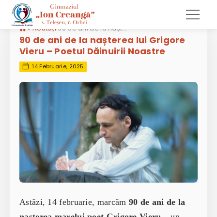
»
Noutăți
90 de ani de la nașterea lui Grigore Vieru – Poetul Dăinuirii Noastre
90 de ani de la nașterea lui Grigore
Vieru – Poetul Dăinuirii Noastre
14 Februarie, 2025
Astăzi, 14 februarie, marcăm
90 de ani de la
nașterea marelui poet Grigore Vieru
– un