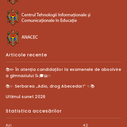
Articole recente
📚✏️ În atenția candidaților la examenele de absolvire
a gimnaziului 📝🎓📖✨
📚✨ Serbarea „Adio, drag Abecedar!” ✨📚
Ultimul sunet 2026
Statistica accesărilor
Azi:
42