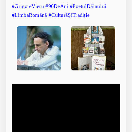
#GrigoreVieru #90DeAni #PoetulDăinuirii
#LimbaRomână #CulturăȘiTradiție