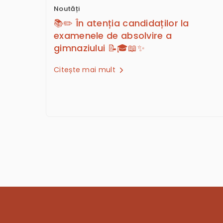
Noutăți
📚✏️ În atenția candidaților la
examenele de absolvire a
gimnaziului 📝🎓📖✨
Citește mai mult