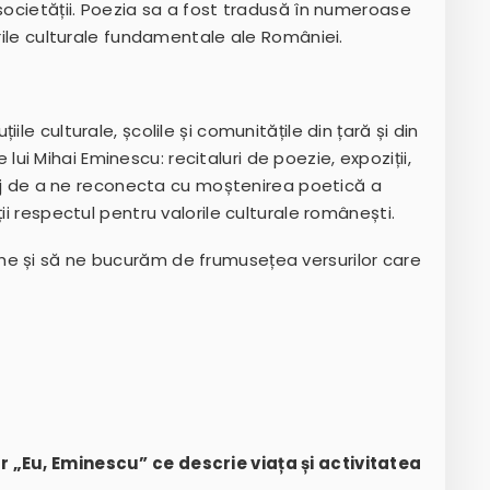
 societății. Poezia sa a fost tradusă în numeroase
orile culturale fundamentale ale României.
le culturale, școlile și comunitățile din țară și din
i Mihai Eminescu: recitaluri de poezie, expoziții,
ilej de a ne reconecta cu moștenirea poetică a
ii respectul pentru valorile culturale românești.
he și să ne bucurăm de frumusețea versurilor care
r „Eu, Eminescu” ce descrie viața și activitatea