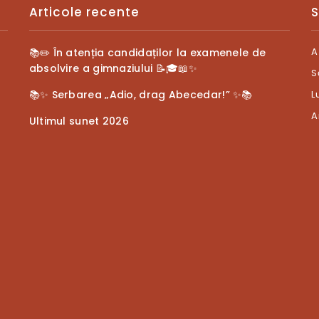
Articole recente
S
A
📚✏️ În atenția candidaților la examenele de
absolvire a gimnaziului 📝🎓📖✨
S
📚✨ Serbarea „Adio, drag Abecedar!” ✨📚
L
A
Ultimul sunet 2026