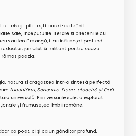
re peisaje pitorești, care i-au hrănit
iile sale, începuturile literare și prieteniile cu
escu sau Ion Creangă, i-au influențat profund
 redactor, jurnalist și militant pentru cauza
 rămas poezia.
gia, natura și dragostea într-o sinteză perfectă
recum
Luceafărul, Scrisorile, Floare albastră și Odă
ura universală. Prin versurile sale, a explorat
ționale și frumusețea limbii române.
oar ca poet, ci și ca un gânditor profund,