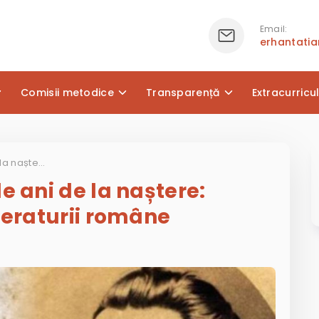
Email:
erhantati
Comisii metodice
Transparență
Extracurricu
Mihai Eminescu – 175 de ani de la naștere: Poetul nepereche al literaturii române
e ani de la naștere:
teraturii române