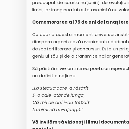
preocupat de soarta națiunii și de evoluția
limbi, iar imaginea lui este asociată cu val
Comemorarea a 175 de ani de la naștere
Cu ocazia acestui moment aniversar, instituții
diaspora organizează evenimente dedicate lu
dezbateri literare și concursuri. Este un pr
geniului său și de a transmite noilor generaț
Să păstrăm vie amintirea poetului neperec
au definit o națiune.
„La steaua care-a răsărit
E-o cale-atât de lungă,
Că mii de ani i-au trebuit
Luminii să ne-ajungă.”
Vă invităm să vizionați filmul documenta