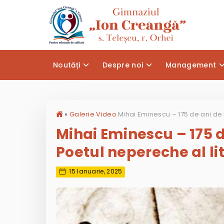
Noutăți
Despre noi
Management
»
Galerie Video
Mihai Eminescu – 175 d
Poetul nepereche al li
15 Ianuarie, 2025