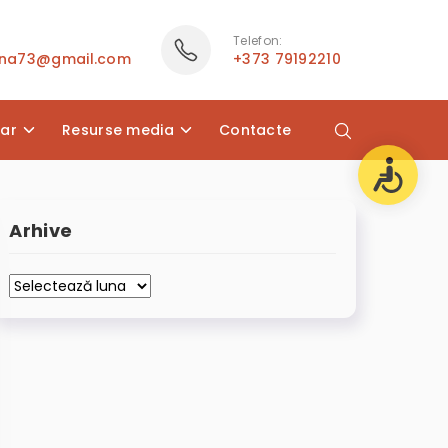
Telefon:
ana73@gmail.com
+373 79192210
lar
Resurse media
Contacte
Arhive
Arhive