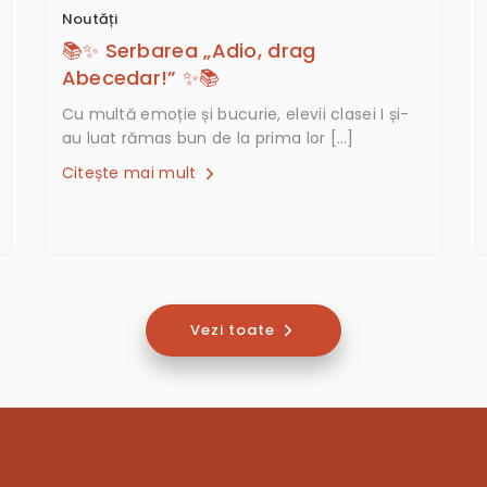
Noutăți
📚✨ Serbarea „Adio, drag
Abecedar!” ✨📚
Cu multă emoție și bucurie, elevii clasei I și-
au luat rămas bun de la prima lor […]
Citește mai mult
Vezi toate