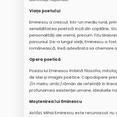
Viața poetului
Eminescu a crescut într-un mediu rural, print
sensibilitatea poetică încă din copilărie. Stud
personalități ale vremii, precum Titu Maior
parcursul. De-a lungul vieții, Eminescu a fost
românească, însă adevărata sa chemare a
Opera poetică
Poezia lui Eminescu îmbină filosofia, mitolo
de idei și imagini poetice. Capodopere p
(în metru antic)
rămân de referință în literat
profunzimea existenței umane, idealurile na
Moștenirea lui Eminescu
Astăzi, Mihai Eminescu este recunoscut nu d