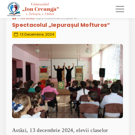
»
Noutăți
Spectacolul „Iepurașul Mofturos”
Spectacolul „Iepurașul Mofturos”
13 Decembrie, 2024
Astăzi, 13 decembrie 2024, elevii claselor