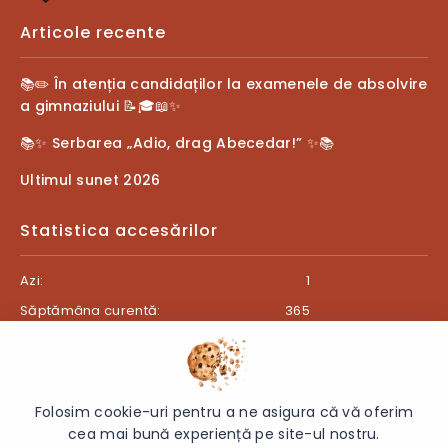
Articole recente
📚✏️ În atenția candidaților la examenele de absolvire
a gimnaziului 📝🎓📖✨
📚✨ Serbarea „Adio, drag Abecedar!” ✨📚
Ultimul sunet 2026
Statistica accesărilor
Azi:
1
Săptămâna curentă:
365
Luna curentă:
403
Anul curent:
27321
Folosim cookie-uri pentru a ne asigura că vă oferim
cea mai bună experiență pe site-ul nostru.