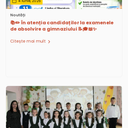
4 Iunie, 2026
Noutăți
📚✏️ În atenția candidaților la examenele
de absolvire a gimnaziului 📝🎓📖✨
Citește mai mult