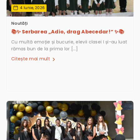
4 Iunie, 2026
Noutăți
📚✨ Serbarea „Adio, drag Abecedar!” ✨📚
Cu multă emoție și bucurie, elevii clasei I și-au luat
rămas bun de la prima lor […]
Citește mai mult