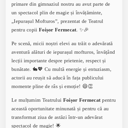
primare din gimnaziul nostru au avut parte de
un spectacol plin de magie și învățăminte,
„Iepurașul Mofturos”, prezentat de Teatrul
pentru copii
Foișor Fermecat
. ✨🎉
Pe scenă, micii noștri elevi au trăit o adevărată
aventură alături de iepurașul mofturos, învățând
lecții importante despre prietenie, respect și
bunătate. 🐇💖 Cu multă energie și entuziasm,
actorii au reușit să aducă în fața publicului
momente pline de râs și emoție! 😄👏
Le mulțumim Teatrului
Foișor Fermecat
pentru
această oportunitate minunată și pentru că au
transformat ziua de astăzi într-un adevărat
spectacol de magie! 🌟