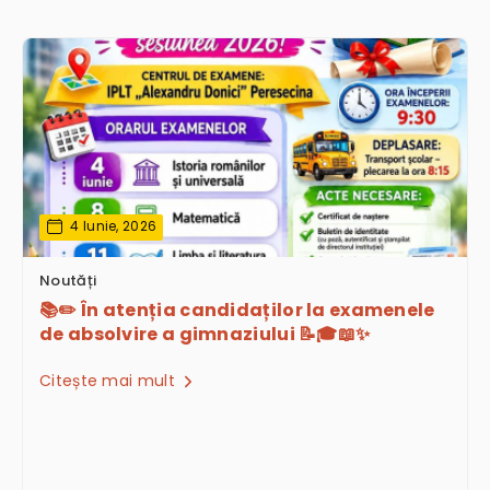
4 Iunie, 2026
Noutăți
📚✏️ În atenția candidaților la examenele
de absolvire a gimnaziului 📝🎓📖✨
Citește mai mult