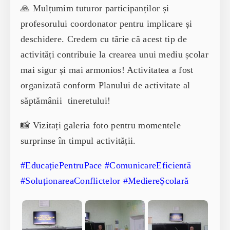
🙏 Mulțumim tuturor participanților și
profesorului coordonator pentru implicare și
deschidere. Credem cu tărie că acest
tip de
activități contribuie la crearea unui mediu școlar
mai sigur și mai armonios! Activitatea a fost
organizată conform Planului de activitate al
săptămânii tineretului!
📸 Vizitați galeria foto pentru momentele
surprinse în timpul activității.
#EducațiePentruPace #ComunicareEficientă
#SoluționareaConflictelor #MediereȘcolară