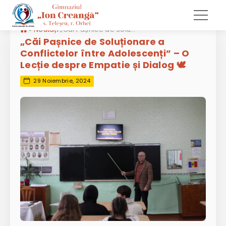
»
Noutăți
„Căi Pașnice de Soluționare a Conflictelor între Adolescenți” – O Lecție despre Empatie și Dialog 🕊️
„Căi Pașnice de Soluționare a
Conflictelor între Adolescenți” – O
Lecție despre Empatie și Dialog 🕊️
29 Noiembrie, 2024