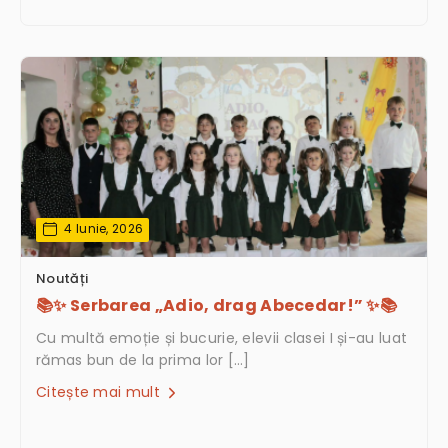
4 Iunie, 2026
Noutăți
📚✨ Serbarea „Adio, drag Abecedar!” ✨📚
Cu multă emoție și bucurie, elevii clasei I și-au luat
rămas bun de la prima lor […]
Citește mai mult