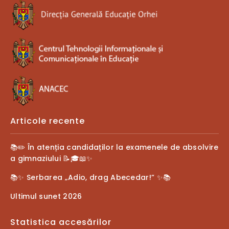
Articole recente
📚✏️ În atenția candidaților la examenele de absolvire
a gimnaziului 📝🎓📖✨
📚✨ Serbarea „Adio, drag Abecedar!” ✨📚
Ultimul sunet 2026
Statistica accesărilor