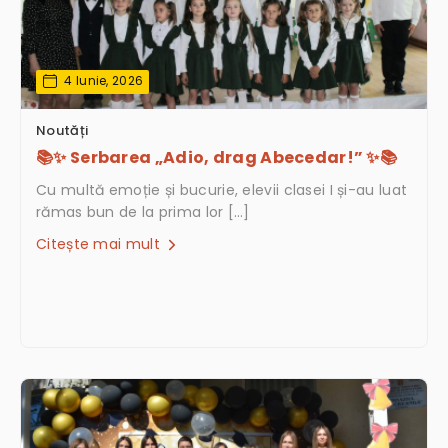
4 Iunie, 2026
Noutăți
📚✨ Serbarea „Adio, drag Abecedar!” ✨📚
Cu multă emoție și bucurie, elevii clasei I și-au luat
rămas bun de la prima lor […]
Citește mai mult