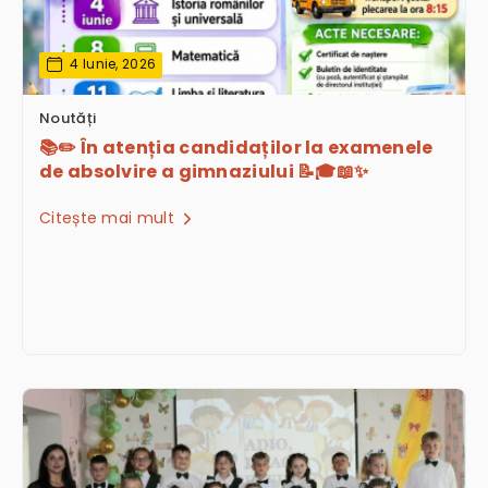
4 Iunie, 2026
Noutăți
📚✏️ În atenția candidaților la examenele
de absolvire a gimnaziului 📝🎓📖✨
Citește mai mult