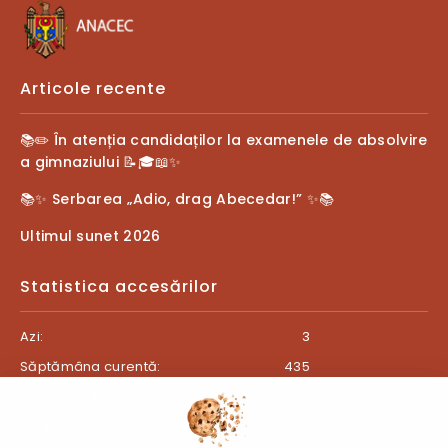
Articole recente
📚✏️ În atenția candidaților la examenele de absolvire
a gimnaziului 📝🎓📖✨
📚✨ Serbarea „Adio, drag Abecedar!” ✨📚
Ultimul sunet 2026
Statistica accesărilor
Azi:
3
Săptămâna curentă:
435
Luna curentă:
473
Anul curent:
27391