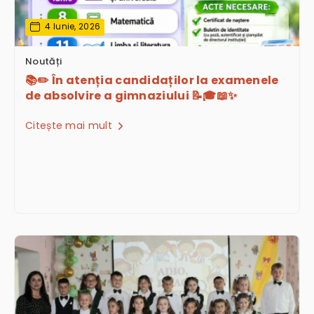
4 Iunie, 2026
Noutăți
📚✏️ În atenția candidaților la examenele
de absolvire a gimnaziului 📝🎓📖✨
Citește mai mult