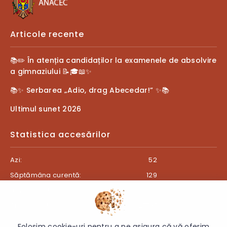
Articole recente
📚✏️ În atenția candidaților la examenele de absolvire
a gimnaziului 📝🎓📖✨
📚✨ Serbarea „Adio, drag Abecedar!” ✨📚
Ultimul sunet 2026
Statistica accesărilor
Azi:
52
Săptămâna curentă:
129
Luna curentă:
663
Anul curent:
27581
Folosim cookie-uri pentru a ne asigura că vă oferim