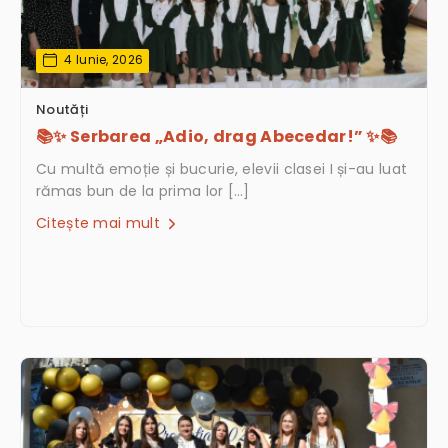
4 Iunie, 2026
Noutăți
📚✨ Serbarea „Adio, drag Abecedar!” ✨📚
Cu multă emoție și bucurie, elevii clasei I și-au luat
rămas bun de la prima lor […]
Citește mai mult