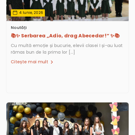
4 Iunie, 2026
Noutăți
📚✨ Serbarea „Adio, drag Abecedar!” ✨📚
Cu multă emoție și bucurie, elevii clasei I și-au luat
rămas bun de la prima lor […]
Citește mai mult