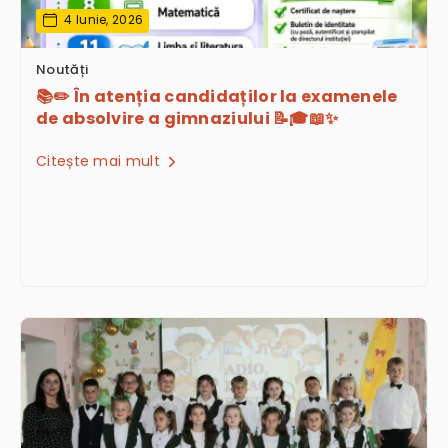
4 Iunie, 2026
Noutăți
📚✏️ În atenția candidaților la examenele
de absolvire a gimnaziului 📝🎓📖✨
Citește mai mult