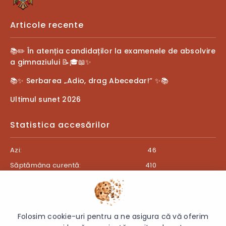
Articole recente
📚✏️ În atenția candidaților la examenele de absolvire
a gimnaziului 📝🎓📖✨
📚✨ Serbarea „Adio, drag Abecedar!” ✨📚
Ultimul sunet 2026
Statistica accesărilor
Azi:
46
Săptămâna curentă:
410
Luna curentă:
448
Anul curent:
27366
Folosim cookie-uri pentru a ne asigura că vă oferim