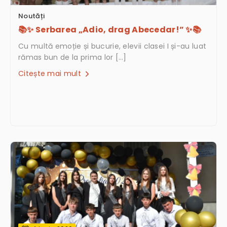
Noutăți
📚✨ Serbarea „Adio, drag Abecedar!” ✨📚
Cu multă emoție și bucurie, elevii clasei I și-au luat
rămas bun de la prima lor […]
Citește mai mult