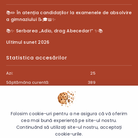
📚✏️ În atenția candidaților la examenele de absolvire
a gimnaziului 📝🎓📖✨
📚✨ Serbarea „Adio, drag Abecedar!” ✨📚
Ultimul sunet 2026
Statistica accesărilor
Azi:
25
Săptămâna curentă:
389
Luna curentă:
427
Anul curent:
27345
Folosim cookie-uri pentru a ne asigura că vă oferim
cea mai bună experiență pe site-ul nostru.
Continuând să utilizați site-ul nostru, acceptați
© 2026 Gimnaziul „Ion Creangă”, s. Teleșeu, r. Orhei - Toate
cookie-urile.
drepturile rezervate.