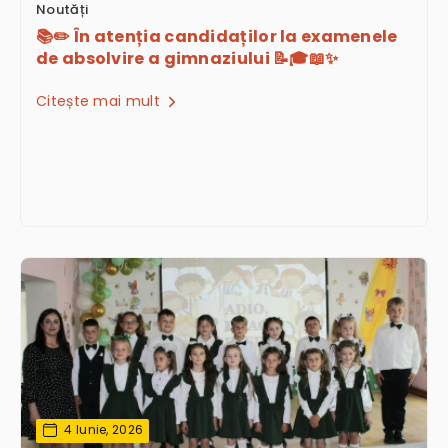
Noutăți
📚✏️ În atenția candidaților la examenele
de absolvire a gimnaziului 📝🎓📖✨
Citește mai mult
4 Iunie, 2026