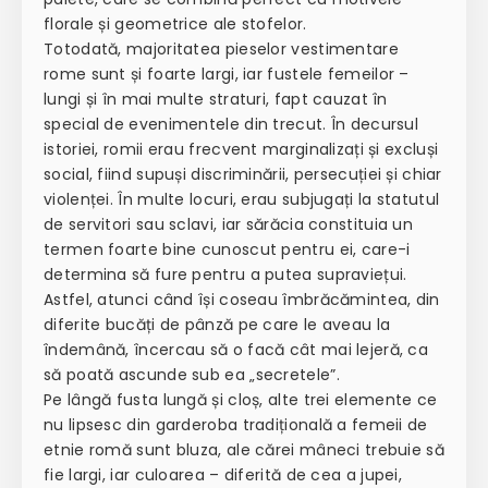
florale și geometrice ale stofelor.
Totodată, majoritatea pieselor vestimentare
rome sunt și foarte largi, iar fustele femeilor –
lungi și în mai multe straturi, fapt cauzat în
special de evenimentele din trecut. În decursul
istoriei, romii erau frecvent marginalizați și excluși
social, fiind supuși discriminării, persecuției și chiar
violenței. În multe locuri, erau subjugați la statutul
de servitori sau sclavi, iar sărăcia constituia un
termen foarte bine cunoscut pentru ei, care-i
determina să fure pentru a putea supraviețui.
Astfel, atunci când își coseau îmbrăcămintea, din
diferite bucăți de pânză pe care le aveau la
îndemână, încercau să o facă cât mai lejeră, ca
să poată ascunde sub ea „secretele”.
Pe lângă fusta lungă și cloș, alte trei elemente ce
nu lipsesc din garderoba tradițională a femeii de
etnie romă sunt bluza, ale cărei mâneci trebuie să
fie largi, iar culoarea – diferită de cea a jupei,