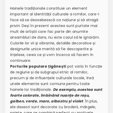
Hainele tradiționale constituie un element
important al identității culturale a romilor, care-i
face să se deosebească ca națiune și să atragă
priviri. Deși în prezent acestea sunt purtate mai
mult de artiștii care fac parte din anumite
ansambluri de dans, nu este cazul să le ignorăm.
Culorile lor vii și vibrante, detaliile decorative și
designurile unice merită să fie descoperite și
înțelese, ceea ce și vom încerca să facem în
continuare.
Porturile populare țigănești
pot varia în funcție
de regiune și de subgrupul etnic al romilor,
precum și de influențele culturale locale, însă
unele elemente sunt comune pentru toate
hainele lor tradiționale.
De exemplu, acestea sunt
foarte colorate, îmbinând nuanțe de roșu,
galben, verde, maro, albastru și violet
. În plus,
ele deseori sunt decorate cu broderii, mărgele,
paiete, care se combină perfect cu motivele