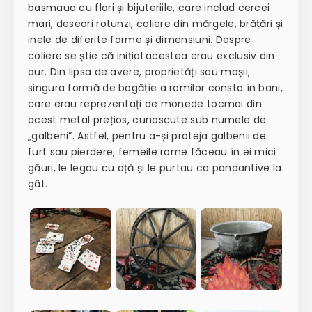
basmaua cu flori și bijuteriile, care includ cercei
mari, deseori rotunzi, coliere din mărgele, brățări și
inele de diferite forme și dimensiuni. Despre
coliere se știe că inițial acestea erau exclusiv din
aur. Din lipsa de avere, proprietăți sau moșii,
singura formă de bogăție a romilor consta în bani,
care erau reprezentați de monede tocmai din
acest metal prețios, cunoscute sub numele de
„galbeni”. Astfel, pentru a-și proteja galbenii de
furt sau pierdere, femeile rome făceau în ei mici
găuri, le legau cu ață și le purtau ca pandantive la
gât.