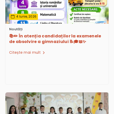
4 Iunie, 2026
Noutăți
📚✏️ În atenția candidaților la examenele
de absolvire a gimnaziului 📝🎓📖✨
Citește mai mult