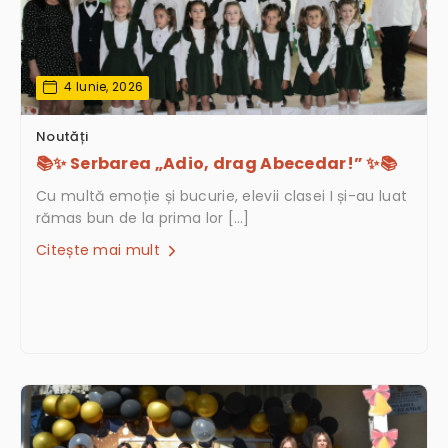
4 Iunie, 2026
Noutăți
📚✨ Serbarea „Adio, drag Abecedar!” ✨📚
Cu multă emoție și bucurie, elevii clasei I și-au luat
rămas bun de la prima lor […]
Citește mai mult