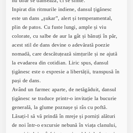
nu doar se dansează, ci se simte.
Inpirat din ritmurile indiene, dansul țigănesc
este un dans „șukar”, alert și temperamental,
plin de patos. Cu fuste lungi, ample și viu
colorate, cu salbe de aur la gât și bănuți în păr,
acest stil de dans devine o adevărată poezie
nomadă, care descătuțează simțurile și ne ajută
la evadarea din cotidian. Liric spus, dansul
țigănesc este o expresie a libertății, transpusă în
pași de dans.
Având un farmec aparte, de netăgăduit, dansul
țigănesc se traduce printr-o invitație la bucurie
generală, la glume poznașe și râs cu poftă.
Lăsați-l să vă prindă în mreje și porniți alături
de noi într-o excursie nebună în viața clanului,