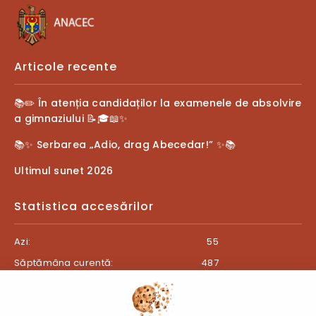
Articole recente
📚✏️ În atenția candidaților la examenele de absolvire
a gimnaziului 📝🎓📖✨
📚✨ Serbarea „Adio, drag Abecedar!” ✨📚
Ultimul sunet 2026
Statistica accesărilor
Azi:
55
Săptămâna curentă:
487
Luna curentă:
525
Anul curent:
27443