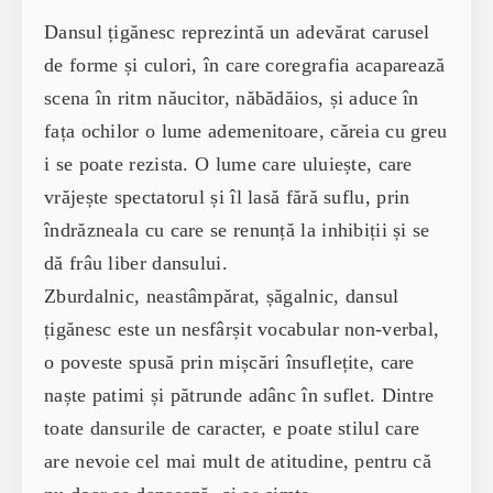
Dansul țigănesc reprezintă un adevărat carusel
de forme și culori, în care coregrafia acaparează
scena în ritm năucitor, năbădăios, și aduce în
fața ochilor o lume ademenitoare, căreia cu greu
i se poate rezista. O lume care uluiește, care
vrăjește spectatorul și îl lasă fără suflu, prin
îndrăzneala cu care se renunță la inhibiții și se
dă frâu liber dansului.
Zburdalnic, neastâmpărat, șăgalnic, dansul
țigănesc este un nesfârșit vocabular non-verbal,
o poveste spusă prin mișcări însuflețite, care
naște patimi și pătrunde adânc în suflet. Dintre
toate dansurile de caracter, e poate stilul care
are nevoie cel mai mult de atitudine, pentru că