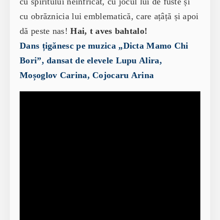
cu spiritului neînfricat, cu jocul lui de fuste și
cu obrăznicia lui emblematică, care ațâță și apoi
dă peste nas!
Hai, t aves bahtalo!
Dans țigănesc pe muzica „Dicta Mamo Chi
Bori”, dansat de elevele Lupu Alira,
Moșoglov Carina, Cojocaru Arina