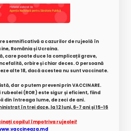
ere semnificativă a cazurilor de rujeolă în
cine, România și Ucraina.
să, care poate duce la complicații grave,
ncefalită, orbire și chiar deces. O persoană
teze alte 18, dacă acestea nu sunt vaccinate.
istă, dar o putem preveni prin VACCINARE.
 rubeolei (ROR) este sigur și eficient, fiind
i din întreaga lume, de zeci de ani.
strat în trei doze, la 12 luni, 6-7 ani și 15-16
inați copilul împotriva rujeolei!
www.vaccineaza.md