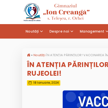
Noutăți
Despre noi
Management
»
Noutăți
ÎN ATENȚIA PĂRINȚILO
RUJEOLEI!
18 Ianuarie, 2024