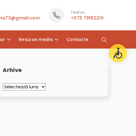
Telefon:
ana73@gmail.com
+373 79192210
lar
Resurse media
Contacte
Arhive
Arhive