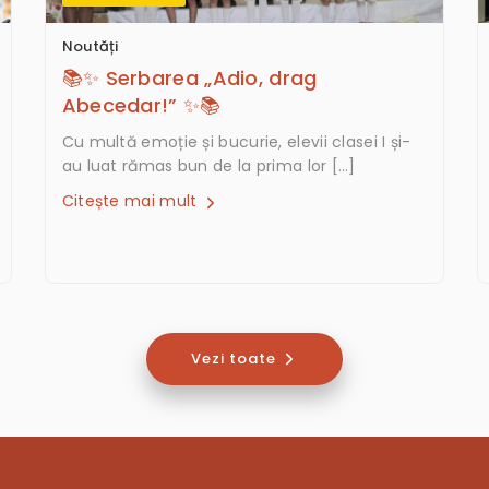
Noutăți
📚✨ Serbarea „Adio, drag
Abecedar!” ✨📚
Cu multă emoție și bucurie, elevii clasei I și-
au luat rămas bun de la prima lor […]
Citește mai mult
Vezi toate