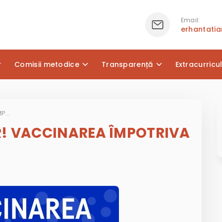
Email:
erhantati
Comisii metodice
Transparență
Extracurricu
ÎN ATENȚIA PĂRINȚILOR! VACCINAREA ÎMPOTRIVA RUJEOLEI!
R! VACCINAREA ÎMPOTRIVA