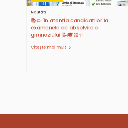
Noutăți
📚✏️ În atenția candidaților la
examenele de absolvire a
gimnaziului 📝🎓📖✨
Citește mai mult