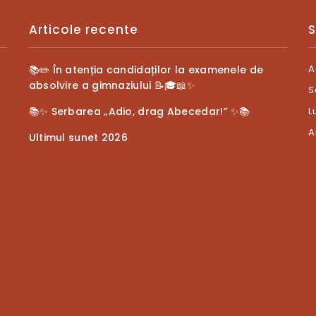
Articole recente
S
A
📚✏️ În atenția candidaților la examenele de
absolvire a gimnaziului 📝🎓📖✨
S
📚✨ Serbarea „Adio, drag Abecedar!” ✨📚
L
A
Ultimul sunet 2026