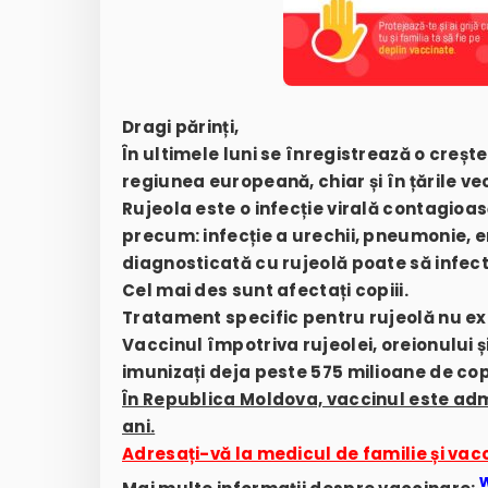
Dragi părinți,
În ultimele luni se înregistrează o creșt
regiunea europeană, chiar și în țările ve
Rujeola este o infecție virală contagioa
precum: infecție a urechii, pneumonie, e
diagnosticată cu rujeolă poate să infec
Cel mai des sunt afectați copiii.
Tratament specific pentru rujeolă nu ex
Vaccinul împotriva rujeolei, oreionului și
imunizați deja peste 575 milioane de copi
În Republica Moldova, vaccinul este admini
ani.
Adresați-vă la medicul de familie și vacc