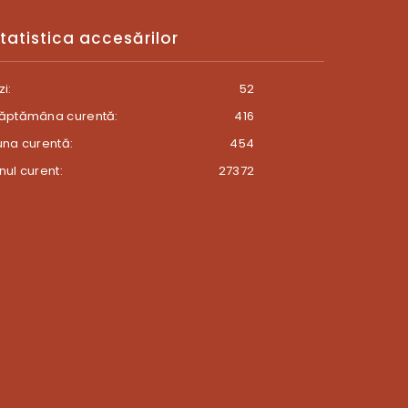
tatistica accesărilor
zi:
52
ăptămâna curentă:
416
una curentă:
454
nul curent:
27372