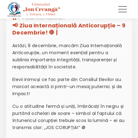
»
📢 Ziua Internațională Anticorupție – 9 Decembrie! 🛑 |
📢 Ziua Internațională Anticorupție – 9
Decembrie! 🛑 |
Astăzi, 9 decembrie, marcăm Ziua Internațională
Anticorupție, un moment esențial pentru a
sublinia importanța integrității, transparenței și
responsabilității în societate.
Elevii inimoși ce fac parte din Consiliul Elevilor au
marcat această zi printr-un mesaj puternic și de
impact!
Cu o atitudine fermă și uniți, îmbrăcați în negru și
purtând ochelari de soare – simbol al faptului că
întunericul corupției trebuie scos la lumină – ei au
transmis clar: „JOS CORUPȚIA!” 🚫