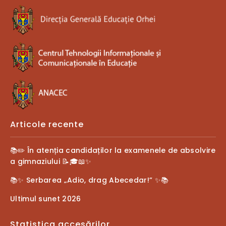
Articole recente
📚✏️ În atenția candidaților la examenele de absolvire
a gimnaziului 📝🎓📖✨
📚✨ Serbarea „Adio, drag Abecedar!” ✨📚
Ultimul sunet 2026
Statistica accesărilor